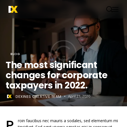
BLOG
The most significant
changes for corporate
taxpayers in 2022.
DEXINES CREATIVE TEAM
April 21, 2020
P
roin faucibus nec mauris a sodales, sed elementum mi
tincidunt. Sed eget viverra egestas nisi in consequat.