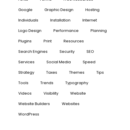
Google
Graphic Design
Hosting
Individuals
Installation
Internet
Logo Design
Performance
Planning
Plugins
Print
Resources
Search Engines
Security
SEO
Services
Social Media
Speed
Strategy
Taxes
Themes
Tips
Tools
Trends
Typography
Videos
Visibility
Website
Website Builders
Websites
WordPress